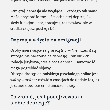
je jako sygnał do refleksji, nie jako ostateczną ocenę.
Pamiętaj:
depresja nie wygląda u każdego tak samo
.
Może przybrać formę „uśmiechniętej depresji” –
kiedy funkcjonujesz, pracujesz, rozmawiasz, ale w
środku czujesz pustkę i ból.
Depresja a życie na emigracji
Osoby mieszkające za granicą (np. w Niemczech) są
szczególnie narażone na depresję. Brak bliskich,
izolacja językowa, presja codzienności i samotność
mogą pogłębiać objawy.
Dlatego dostęp do
polskiego psychologa online
jest
ważny – możesz mówić o emocjach dokładnie tak, jak
je czujesz, bez barier i tłumaczenia się.
Co zrobić, jeśli podejrzewasz u
siebie depresję?